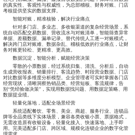
的真实性、客观性与权威性，为总部稽核、财务对账、门店
考核提供坚实的数据支撑。
智能对账，精准核验，解决行业痛点
针对多门店、多业态、多收银渠道的复杂经营场景，系
统自动匹配交易数据、营收流水与对账清单，智能筛查异常
单据、差额数据、漏单记录。替代传统人工逐一对账模式，
解决跨门店对账难、数据杂乱、稽核低效的行业痛点，让财
务对账更轻松、更精准、更高效。
数据沉淀，智能分析，赋能经营决策
零散的小票数据，经过系统归集、清洗、分析后，自动
生成营收报表、销量排行、客流趋势、时段营业数据、门店
对比数据等多维度分析模型。企业管理者可实时掌握各门店
经营现状，清晰洞察热销品类、经营短板、客流规律，告
别
“凭经验做决策”，实现用数据找问题、用数据定策略、用
数据提业绩。
轻量化落地，适配全场景经营
系统适配餐饮、零售、美业、商超、服务行业、连锁品
牌等全品类线下实体场景，兼容各类收银小票、票据格式，
无需改造原有收银设备，轻量化接入、快速落地、上手即
用。完美适配多门店、跨区域、规模化连锁企业的数字化管
理需求。