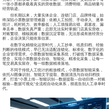
一张小票都承载着真实的营收数据、消费明细、商品销量与
经营轨迹。
但长期以来，大量实体企业、连锁门店、品牌终端，始
终深陷小票数据管理难题：依赖人工拍照、手动录入、逐单
统计，耗时耗力、效率极低；人工填报易出错、易篡改、漏
单丢单，数据失真严重；总部无法实时掌握门店真实营收，
对账繁琐、稽核困难；数据沉淀零散，无法形成有效经营分
析，企业决策只能依靠估算。
在数字化精细化运营时代，人工抄单、纸质归档、经验
判断的传统模式，早已无法适配连锁化、标准化、数字化的
企业管理需求。小票数据智能采集系统，打破线下数据采集
壁垒，实现小票数据全自动、智能化、精准化采集，让每一
笔交易真实留存、每一组数据精准落地。
不同于传统人工统计的粗放模式，小票数据智能采集，
依托
AI图像识别、智能文字提取、数据清洗与自动归档技
术，打造“小票上传—智能识别—数据提取—自动归类—对账
核验—数据可视化”全流程自动化体系，彻底告别人工录单时
代。