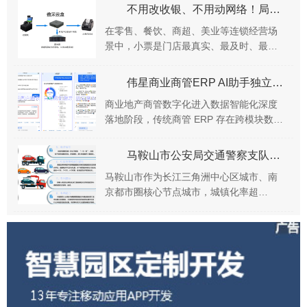
无需修改原有收银系统、不改动门店现有
不用改收银、不用动网络！局域网小票打印机数据采集，终于实现轻量化全覆盖
局域网架构，低...
在零售、餐饮、商超、美业等连锁经营场
景中，小票是门店最真实、最及时、最核
心的经营数据载体。 每一张收银小票、订
单小票、结算小票，都记录着门店的交易
伟星商业商管ERP AI助手独立模块：自然语言AI问数解决方案
金额、商品清单...
商业地产商管数字化进入数据智能化深度
落地阶段，传统商管 ERP 存在跨模块数据
割裂、报表查询操作繁琐、业务人员数据
获取门槛高、数据权限管控粗放等痛点。
马鞍山市公安局交通警察支队交警涉案车辆管理系统应用案例：全流程线上化闭环管理 提升涉案车辆处置效率
伟星商业基...
马鞍山市作为长江三角洲中心区城市、南
京都市圈核心节点城市，城镇化率超
74%，路网呈现 “滨江临宁、带状紧凑” 的
格局，与南京等周边城市交通联动频繁，
机动车保有...