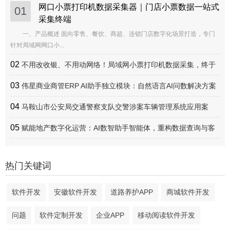
网口小票打印机数据采集器｜门店小票数据一站式
01
采集终端
一、产品概述 面向零售、餐饮、商超、连锁门店数字化场景打造，专门
针对局域网网口小...
02
不用改收银、不用动网络！局域网小票打印机数据采集，终于
实现轻量化全覆盖
03
伟星商业商管ERP AI助手独立模块：自然语言AI问数解决方案
04
马鞍山市公安局交通警察支队交警涉案车辆管理系统应用案
例：全流程线上化闭环管理 提升涉案车辆处置效率
05
赋能地产数字化运营：AI数智助手智能体，重构数据查询与客
研运营新范式
热门关键词
软件开发
安徽软件开发
道路养护APP
商城软件开发
问题
软件定制开发
企业APP
移动阅读软件开发