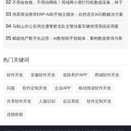
02
不用改收银、不用动网络！局域网小票打印机数据采集，终于
实现轻量化全覆盖
03
伟星商业商管ERP AI助手独立模块：自然语言AI问数解决方案
04
马鞍山市公安局交通警察支队交警涉案车辆管理系统应用案
例：全流程线上化闭环管理 提升涉案车辆处置效率
05
赋能地产数字化运营：AI数智助手智能体，重构数据查询与客
研运营新范式
热门关键词
软件开发
安徽软件开发
道路养护APP
商城软件开发
问题
软件定制开发
企业APP
移动阅读软件开发
共享软件开发
人脸识别
会议系统
软件定制开发
连锁收银