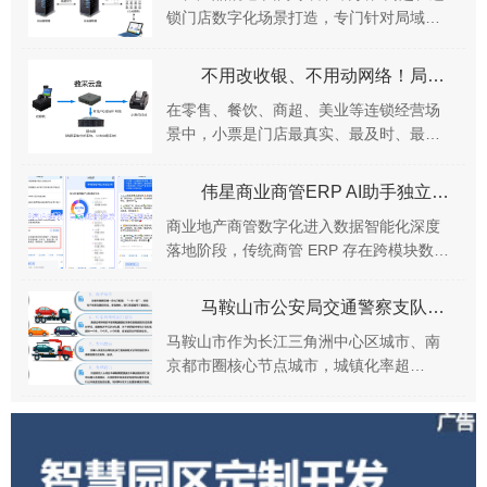
锁门店数字化场景打造，专门针对局域网
网口小票打印机实现打印数据旁路采集。
无需修改原有收银系统、不改动门店现有
不用改收银、不用动网络！局域网小票打印机数据采集，终于实现轻量化全覆盖
局域网架构，低...
在零售、餐饮、商超、美业等连锁经营场
景中，小票是门店最真实、最及时、最核
心的经营数据载体。 每一张收银小票、订
单小票、结算小票，都记录着门店的交易
伟星商业商管ERP AI助手独立模块：自然语言AI问数解决方案
金额、商品清单...
商业地产商管数字化进入数据智能化深度
落地阶段，传统商管 ERP 存在跨模块数据
割裂、报表查询操作繁琐、业务人员数据
获取门槛高、数据权限管控粗放等痛点。
马鞍山市公安局交通警察支队交警涉案车辆管理系统应用案例：全流程线上化闭环管理 提升涉案车辆处置效率
伟星商业基...
马鞍山市作为长江三角洲中心区城市、南
京都市圈核心节点城市，城镇化率超
74%，路网呈现 “滨江临宁、带状紧凑” 的
格局，与南京等周边城市交通联动频繁，
机动车保有...