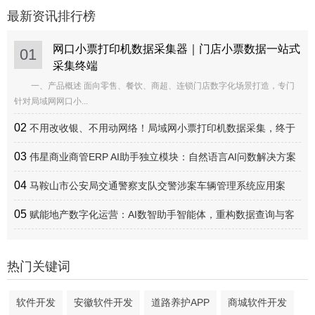
最新资讯排行榜
网口小票打印机数据采集器｜门店小票数据一站式
01
采集终端
一、产品概述 面向零售、餐饮、商超、连锁门店数字化场景打造，专门
针对局域网网口小...
02
不用改收银、不用动网络！局域网小票打印机数据采集，终于
实现轻量化全覆盖
03
伟星商业商管ERP AI助手独立模块：自然语言AI问数解决方案
04
马鞍山市公安局交通警察支队交警涉案车辆管理系统应用案
例：全流程线上化闭环管理 提升涉案车辆处置效率
05
赋能地产数字化运营：AI数智助手智能体，重构数据查询与客
研运营新范式
热门关键词
软件开发
安徽软件开发
道路养护APP
商城软件开发